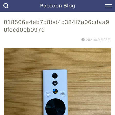
Raccoon Blog
018506e4eb7d8bd4c384f7a06cdaa9
0fecd0eb097d
2021年9月25日