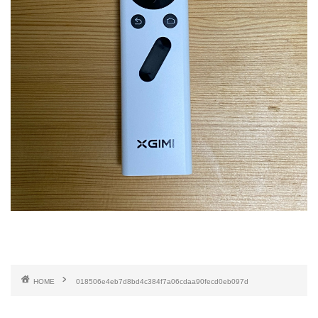
HOME
018506e4eb7d8bd4c384f7a06cdaa90fecd0eb097d